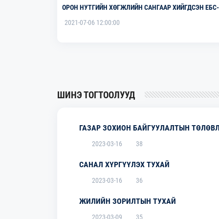
НЫГ
ОРОН НУТГИЙН ХӨГЖЛИЙН САНГААР ХИЙГДСЭН ЕБС-
ИЙН ГАДНА ХАШАА
2021-07-06 12:00:00
ШИНЭ ТОГТООЛУУД
ГАЗАР ЗОХИОН БАЙГУУЛАЛТЫН ТӨЛӨВ
2023-03-16
38
САНАЛ ХҮРГҮҮЛЭХ ТУХАЙ
2023-03-16
36
ЖИЛИЙН ЗОРИЛТЫН ТУХАЙ
2023-03-09
35