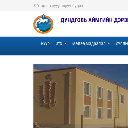
Үндсэн хуудасруу буцах
ДУНДГОВЬ АЙМГИЙН ДЭРЭ
НҮҮР
ИТХ
МЭДЭЭ,МЭДЭЭЛЭЛ
ХУРЛЫ