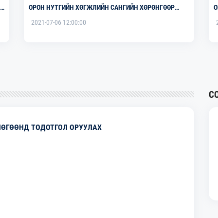
ОРОН НУТГИЙН ХӨГЖЛИЙН САНГИЙН ХӨРӨНГӨӨР
О
ХОГИЙН МАНШИН ХУДАЛДАН АВСАН
К
2021-07-06 12:00:00
С
ЛӨГӨӨНД ТОДОТГОЛ ОРУУЛАХ