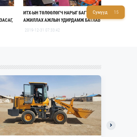
Сумууд
15
ИТХ-ЫН ТӨЛӨӨЛӨГЧ НАРЫГ БАГТ
ЗАСАГ,
АЖИЛЛАХ АЖЛЫН УДИРДАМЖ БАТЛАВ
2019-12-31 07:33:42