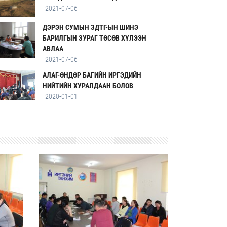
2021-07-06
ДЭРЭН СУМЫН ЗДТГ-ЫН ШИНЭ
БАРИЛГЫН ЗУРАГ ТӨСӨВ ХҮЛЭЭН
АВЛАА
2021-07-06
АЛАГ-ӨНДӨР БАГИЙН ИРГЭДИЙН
НИЙТИЙН ХУРАЛДААН БОЛОВ
2020-01-01