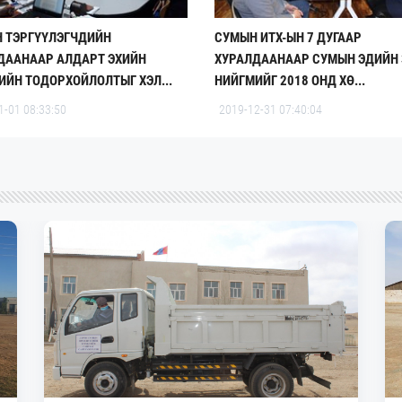
Н ТЭРГҮҮЛЭГЧДИЙН
СУМЫН ИТХ-ЫН 7 ДУГААР
ДААНААР АЛДАРТ ЭХИЙН
ХУРАЛДААНААР СУМЫН ЭДИЙН 
ИЙН ТОДОРХОЙЛОЛТЫГ ХЭЛ...
НИЙГМИЙГ 2018 ОНД ХӨ...
1-01 08:33:50
2019-12-31 07:40:04